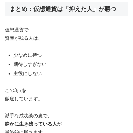
まとめ：仮想通貨は「抑えた人」が勝つ
仮想通貨で
資産が残る人は、
少なめに持つ
期待しすぎない
主役にしない
この3点を
徹底しています。
派手な成功談の裏で、
静かに生き残っている人
が
最終的に勝ちます。