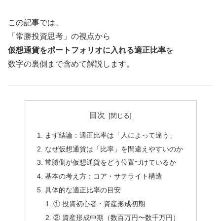
この記事では、
「常勝投資思考」の視点から
仮想通貨をポートフォリオに入れる適正比率
を
数字の裏側まで含めて解説します。
目次
まず結論：適正比率は「人によって違う」
なぜ仮想通貨は「比率」を間違えやすいのか
常勝側が仮想通貨をどう位置づけているか
基本の考え方：コア・サテライト構造
具体的な適正比率の目安
① 投資初心者・資産形成初期
② 資産形成中期（数百万円〜数千万円）