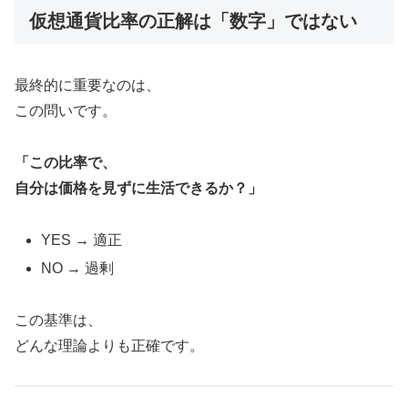
仮想通貨比率の正解は「数字」ではない
最終的に重要なのは、
この問いです。
「この比率で、
自分は価格を見ずに生活できるか？」
YES → 適正
NO → 過剰
この基準は、
どんな理論よりも正確です。