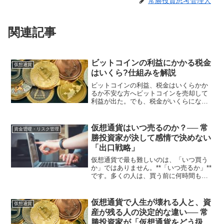
常勝投資思考管理人
関連記事
ビットコインの利益にかかる税金
仮想通貨
はいくら?仕組みを解説
ビットコインの利益、税金はいくらかか
るか不安な方へビットコインを売却して
利益が出た。でも、税金がいくらになる
のか分からない。確定申告が必要なのか
どうかも曖昧なまま放置している。そん
な方は少なくないはずです。仮想通貨の
仮想通貨はいつ売るのか？── 常
資金管理・リスク管理
税金は株式投資と仕組みが...
勝投資家が決して感情で決めない
「出口戦略」
仮想通貨で最も難しいのは、「いつ買う
か」ではありません。**「いつ売るか」**
です。多くの人は、買う前に何時間も調
べますが、売る基準はほとんど決めてい
ません。そして結果はどうなるか。上が
ると売れない下がると売れない暴落でパ
仮想通貨で人生が壊れる人と、資
仮想通貨
ニック売りこれは、...
産が残る人の決定的な違い── 常
勝投資家が「仮想通貨をどう扱っ