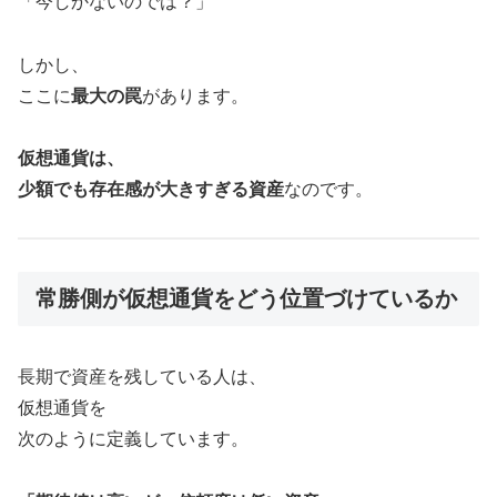
「今しかないのでは？」
しかし、
ここに
最大の罠
があります。
仮想通貨は、
少額でも存在感が大きすぎる資産
なのです。
常勝側が仮想通貨をどう位置づけているか
長期で資産を残している人は、
仮想通貨を
次のように定義しています。