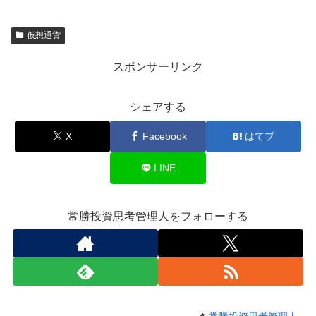
仮想通貨
スポンサーリンク
シェアする
X
Facebook
はてブ
LINE
常勝投資思考管理人をフォローする