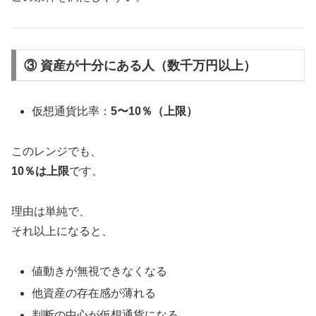
③ 資産が十分にある人（数千万円以上）
仮想通貨比率：
5〜10％（上限）
このレンジでも、
10％は上限
です。
理由は単純で、
それ以上になると、
値動きが無視できなくなる
他資産の存在感が薄れる
判断の中心が仮想通貨になる