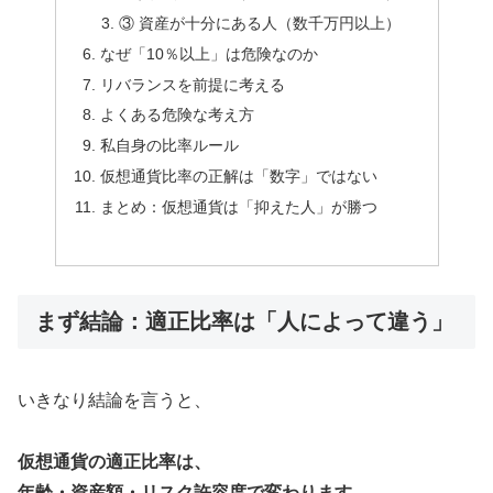
③ 資産が十分にある人（数千万円以上）
なぜ「10％以上」は危険なのか
リバランスを前提に考える
よくある危険な考え方
私自身の比率ルール
仮想通貨比率の正解は「数字」ではない
まとめ：仮想通貨は「抑えた人」が勝つ
まず結論：適正比率は「人によって違う」
いきなり結論を言うと、
仮想通貨の適正比率は、
年齢・資産額・リスク許容度で変わります。