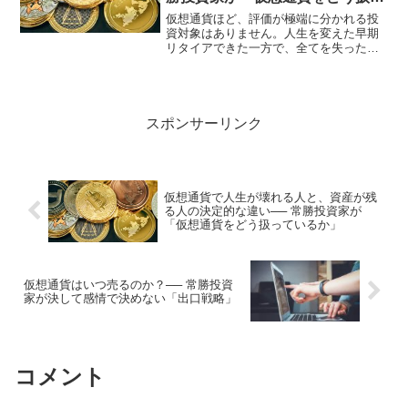
ているか」
仮想通貨ほど、評価が極端に分かれる投
資対象はありません。人生を変えた早期
リタイアできた一方で、全てを失った同
じ市場を見ているのに、結果は正反対に
なります。この差は、銘柄選びや情報量
ではありません。仮想通貨を「どういう
位置づけで扱っているか」...
スポンサーリンク
仮想通貨で人生が壊れる人と、資産が残
る人の決定的な違い── 常勝投資家が
「仮想通貨をどう扱っているか」
仮想通貨はいつ売るのか？── 常勝投資
家が決して感情で決めない「出口戦略」
コメント