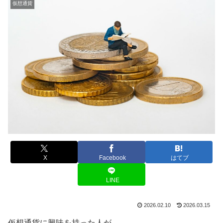
仮想通貨
X
Facebook
はてブ
LINE
2026.02.10
2026.03.15
仮想通貨に興味を持った人が、