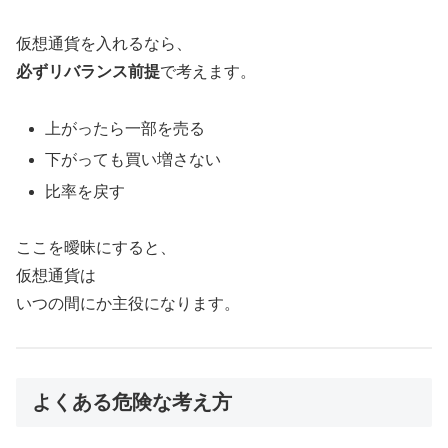
仮想通貨を入れるなら、
必ずリバランス前提
で考えます。
上がったら一部を売る
下がっても買い増さない
比率を戻す
ここを曖昧にすると、
仮想通貨は
いつの間にか主役になります。
よくある危険な考え方