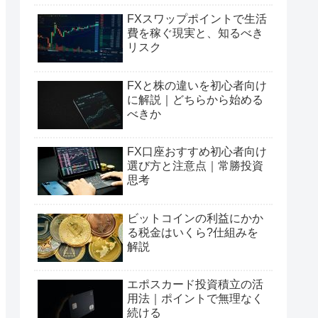
FXスワップポイントで生活
費を稼ぐ現実と、知るべき
リスク
FXと株の違いを初心者向け
に解説｜どちらから始める
べきか
FX口座おすすめ初心者向け
選び方と注意点｜常勝投資
思考
ビットコインの利益にかか
る税金はいくら?仕組みを
解説
エポスカード投資積立の活
用法｜ポイントで無理なく
続ける