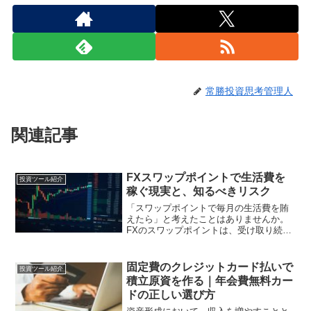
常勝投資思考管理人
関連記事
FXスワップポイントで生活費を
投資ツール紹介
稼ぐ現実と、知るべきリスク
「スワップポイントで毎月の生活費を賄
えたら」と考えたことはありませんか。
FXのスワップポイントは、受け取り続け
るだけで収入になるように見えます。実
際、「不労所得として生活費を稼ぐ」と
いう文脈でこの仕組みが語られることは
固定費のクレジットカード払いで
投資ツール紹介
珍しくありません。しか...
積立原資を作る｜年会費無料カー
ドの正しい選び方