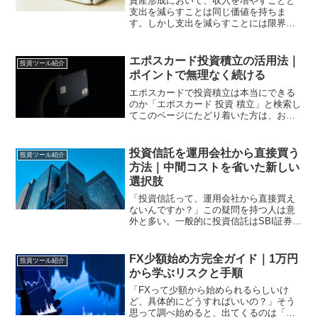
資産形成において、収入を増やすことと
支出を減らすことは同じ価値を持ちま
す。しかし支出を減らすことには限界が
あります。食費を削る・娯楽を我慢す
る。こうした我慢の節約は長続きしませ
ん。一方で、同じ支出をするだけでポイ
エポスカード投資積立の活用法｜
投資ツール紹介
ントが積み上がり、そのポイン...
ポイントで無理なく続ける
エポスカードで投資積立は本当にできる
のか「エポスカード 投資 積立」と検索し
てこのページにたどり着いた方は、おそ
らくカードのポイントを投資に活かせな
いか、あるいは固定費の支払いをまとめ
て効率よく資産形成に回せないか、と考
投資信託を運用会社から直接買う
投資ツール紹介
えているのではないで...
方法｜中間コストを省いた新しい
選択肢
「投資信託って、運用会社から直接買え
ないんですか？」この疑問を持つ人は意
外と多い。一般的に投資信託はSBI証券・
楽天証券などの証券会社（販売会社）を
通じて購入します。しかし実は運用会社
が直接関与するサービスから購入すると
FX少額始め方完全ガイド｜1万円
投資ツール紹介
いう選択肢もあります...
から学ぶリスクと手順
「FXって少額から始められるらしいけ
ど、具体的にどうすればいいの？」そう
思って調べ始めると、出てくるのは「月