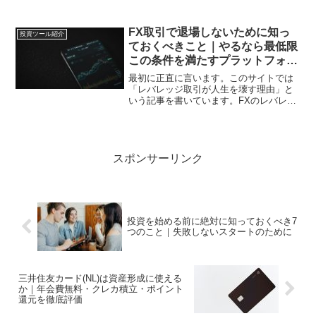
100万円稼いだ」「レバレッジで資産10
倍」のような話ばかりです。それが怖く
て踏み出せない、あるいは逆に煽られて
FX取引で退場しないために知っ
投資ツール紹介
飛び込みそうになって...
ておくべきこと｜やるなら最低限
この条件を満たすプラットフォー
ムを選ぶ
最初に正直に言います。このサイトでは
「レバレッジ取引が人生を壊す理由」と
いう記事を書いています。FXのレバレッ
ジ取引が多くの人を退場させてきた現実
を、私は何度も見てきました。その立場
から言えば、FXを積極的に勧めることは
しません。しかし同時...
スポンサーリンク
投資を始める前に絶対に知っておくべき7
つのこと｜失敗しないスタートのために
三井住友カード(NL)は資産形成に使える
か｜年会費無料・クレカ積立・ポイント
還元を徹底評価