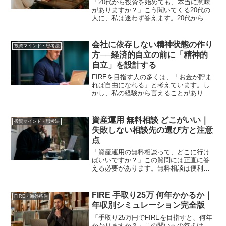
「20代から投資を始めても、本当に意味
がありますか？」こう聞いてくる20代の
人に、私は迷わず答えます。20代から始
めることが、資産形成において最大のア
ドバンテージです。私は手取り15万円前
後から資産形成を始め、金融資産1億円を
会社に依存しない精神状態の作り
投資マインド・思考法
超え、FIRE...
方──経済的自立の前に「精神的
自立」を設計する
FIREを目指す人の多くは、「お金が貯ま
れば自由になれる」と考えています。し
かし、私の経験から言えることがありま
す。お金が先ではない。精神状態が先で
す。私は手取り15万円前後から資産形成
を始め、時間をかけて1億円を超え、
資産運用 無料相談 どこがいい｜
投資マインド・思考法
FIREに至りました...
失敗しない相談先の選び方と注意
点
「資産運用の無料相談って、どこに行け
ばいいですか？」この質問には正直に答
える必要があります。無料相談は便利に
見えます。しかし無料相談には必ず裏側
があります。相談料が無料である代わり
に・何かしらの商品を販売することで収
FIRE 手取り25万 何年かかるか｜
FIRE・海外移住
益を得る仕組みになってい...
年収別シミュレーション完全版
「手取り25万円でFIREを目指すと、何年
かかりますか？」この問いへの答えは、