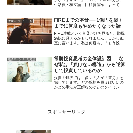
生活費・積立額・目標資産額によって大
きく変わります。しかし正確なシミュレ
ーションを見ることで、FIREが現実的な
目標かどうかが分かります。私は手取り
FIREまでの本音── 1億円を築く
管理人プロフィール
15万円前後か...
までに何度もやめたくなった話
FIRE達成という言葉だけを見ると、順風
満帆に見えるかもしれません。しかし正
直に言います。私は何度も、「もう投資
をやめたい」と思いました。手取り15万
円前後から始めた資産形成。今では金融
資産1億円を超えていますが、そこまでの
常勝投資思考の全体設計図── な
投資マインド・思考法
道のりは、華やか...
ぜ私は「負けない構造」から逆算
して投資しているのか
投資の世界では、多くの人が「答え」を
探しています。どの銘柄を買えばいいの
かどの手法が正解なのかどのタイミング
がベストなのかしかし、長期で資産を残
している人たちは、そもそもこの問いを
立てていません。彼らが考えているの
は、「どうすれば負けない状...
スポンサーリンク