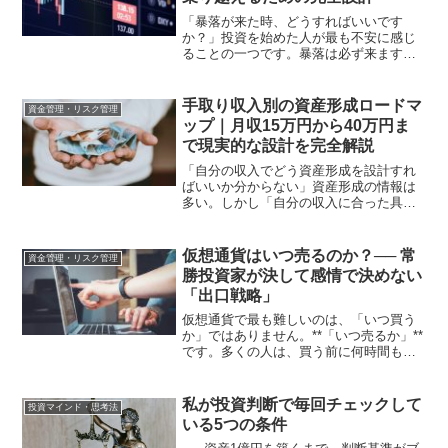
「暴落が来た時、どうすればいいです
か？」投資を始めた人が最も不安に感じ
ることの一つです。暴落は必ず来ます。
いつ来るかは分からない。しかし来るこ
とは確実です。過去を振り返ると、リー
マンショック・東日本大震災・コロナシ
手取り収入別の資産形成ロードマ
資金管理・リスク管理
ョック・その他大小様々な暴...
ップ｜月収15万円から40万円ま
で現実的な設計を完全解説
「自分の収入でどう資産形成を設計すれ
ばいいか分からない」資産形成の情報は
多い。しかし「自分の収入に合った具体
的な設計」を示しているものは少ない。
月収20万円の人と月収40万円の人では、
取れる設計が違います。生活費の確保・
仮想通貨はいつ売るのか？── 常
資金管理・リスク管理
緊急資金の目標・積立...
勝投資家が決して感情で決めない
「出口戦略」
仮想通貨で最も難しいのは、「いつ買う
か」ではありません。**「いつ売るか」**
です。多くの人は、買う前に何時間も調
べますが、売る基準はほとんど決めてい
ません。そして結果はどうなるか。上が
ると売れない下がると売れない暴落でパ
私が投資判断で毎回チェックして
投資マインド・思考法
ニック売りこれは、...
いる5つの条件