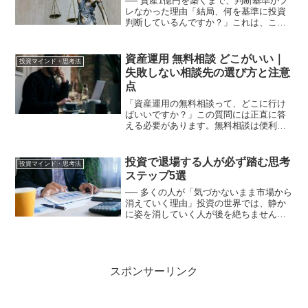
── 資産1億円を築くまで、判断基準がブ
レなかった理由「結局、何を基準に投資
判断しているんですか？」これは、これ
まで一番多く受けてきた質問です。銘柄
を教えない。指標も重視しない。短期の
予想もしない。そう聞くと、「じゃあ何
資産運用 無料相談 どこがいい｜
投資マインド・思考法
を見て投資しているの...
失敗しない相談先の選び方と注意
点
「資産運用の無料相談って、どこに行け
ばいいですか？」この質問には正直に答
える必要があります。無料相談は便利に
見えます。しかし無料相談には必ず裏側
があります。相談料が無料である代わり
に・何かしらの商品を販売することで収
投資で退場する人が必ず踏む思考
投資マインド・思考法
益を得る仕組みになってい...
ステップ5選
── 多くの人が「気づかないまま市場から
消えていく理由」投資の世界では、静か
に姿を消していく人が後を絶ちません。
ある日から口座を開かなくなる投資の話
題に触れなくなる「やっぱり自分には向
いてなかった」と言い残すしかし、彼ら
が市場から退場するま...
スポンサーリンク