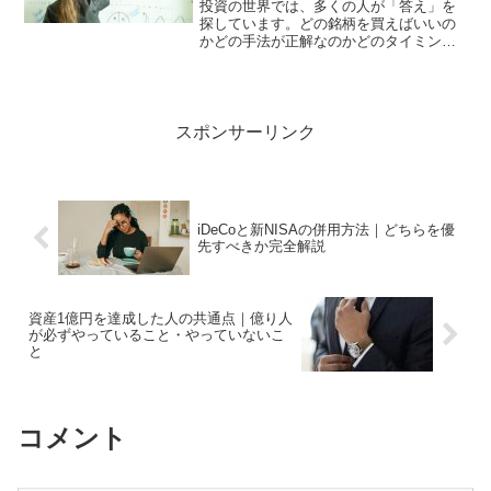
投資の世界では、多くの人が「答え」を
探しています。どの銘柄を買えばいいの
かどの手法が正解なのかどのタイミング
がベストなのかしかし、長期で資産を残
している人たちは、そもそもこの問いを
立てていません。彼らが考えているの
は、「どうすれば負けない状...
スポンサーリンク
iDeCoと新NISAの併用方法｜どちらを優
先すべきか完全解説
資産1億円を達成した人の共通点｜億り人
が必ずやっていること・やっていないこ
と
コメント