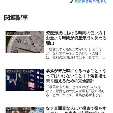
常勝投資思考管理人
関連記事
資産形成における時間の使い方｜
投資マインド・思考法
お金より時間が資産形成を決める
理由
「投資は早く始めた方がいいと聞くけ
ど、なぜですか？」この問いへの答え
は、複利の説明だけでは不十分です。時
間が資産形成に与える影響は、複利効果
だけではありません。習慣の形成・判断
力の蓄積・心理的な余裕。これらすべて
暴落が来た時にやるべきこと・や
投資マインド・思考法
が時間によって作られます。私...
ってはいけないこと｜下落相場を
乗り越えるための完全設計
「暴落が来た時、どうすればいいです
か？」投資を始めた人が最も不安に感じ
ることの一つです。暴落は必ず来ます。
いつ来るかは分からない。しかし来るこ
とは確実です。過去を振り返ると、リー
マンショック・東日本大震災・コロナシ
なぜ真面目な人ほど投資で損をす
投資マインド・思考法
ョック・その他大小様々な暴...