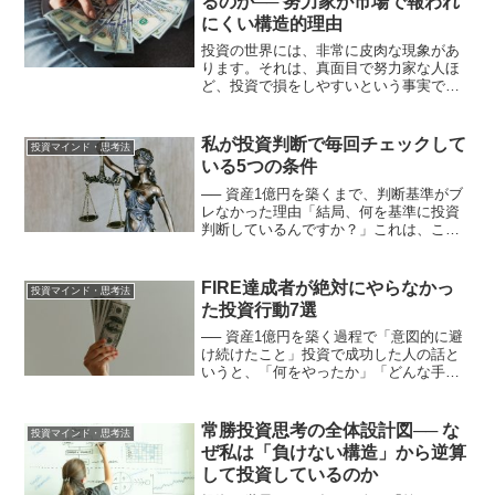
るのか── 努力家が市場で報われ
にくい構造的理由
投資の世界には、非常に皮肉な現象があ
ります。それは、真面目で努力家な人ほ
ど、投資で損をしやすいという事実で
す。勉強を欠かさない情報収集を怠らな
いルールを守ろうとする一見すると、投
資に最も向いていそうな性格です。しか
私が投資判断で毎回チェックして
投資マインド・思考法
し実際には、こうした人ほど...
いる5つの条件
── 資産1億円を築くまで、判断基準がブ
レなかった理由「結局、何を基準に投資
判断しているんですか？」これは、これ
まで一番多く受けてきた質問です。銘柄
を教えない。指標も重視しない。短期の
予想もしない。そう聞くと、「じゃあ何
FIRE達成者が絶対にやらなかっ
投資マインド・思考法
を見て投資しているの...
た投資行動7選
── 資産1億円を築く過程で「意図的に避
け続けたこと」投資で成功した人の話と
いうと、「何をやったか」「どんな手法
を使ったか」に注目が集まりがちです。
しかし実際には、**資産形成においてよ
り重要なのは「何をやらなかったか」**
常勝投資思考の全体設計図── な
投資マインド・思考法
です。私はこれま...
ぜ私は「負けない構造」から逆算
して投資しているのか