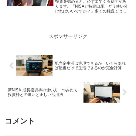
投資を始めると、必ず出てくる疑問があ
ります。「NISAと特定口座、どう使い分
ければいいですか？」多くの解説では、
NISAは非課税でお得特定口座は自由度が
高いといった、制度面の違いだけが語ら
れます。しかし、長期で資産を残してい
る人の多くは、こ...
スポンサーリンク
配当金生活は実現できるか｜いくらあれ
ば配当だけで生活できるのか完全計算
新NISA 成長投資枠の使い方｜つみたて
投資枠との違いと正しい活用法
コメント