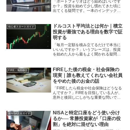
「ポートフォリオはどう組めばいいです
か？」投資を始めて少し慣れてきた頃に
出てくる疑問です。一本のインデックス
ファンドを積み立てるだけでいいのか。
株式・債券・現金の比率はどうすべき
か。仮想通貨は入れるべきか。日本株と
ドルコスト平均法とは何か｜積立
初心者スタートガイド
外国株はどう配分するか。情...
投資が最強である理由を数字で証
明する
「毎月一定額を積み立てるだけで本当に
いいんですか？」いうフレーズは、投資
を始めた人から最もよく聞かれる疑問の
一つです。相場が上がっている時も・下
がっている時も・毎月同じ金額を積み立
て続ける。これがドルコスト平均法で
FIREした後の税金・社会保険の
FIRE・海外移住
す。シンプルすぎて、本当に...
現実｜誰も教えてくれない会社員
をやめた後のお金の話
「FIREしたら税金や社会保険はどうなる
んですか？」FIREを目指している人が、
意外と後回しにしがちな重要な問いで
す。資産をいくら貯めるかは真剣に考え
る。しかしFIRE後の税金・社会保険につ
いては、なんとなくで済ませている人が
NISAと特定口座をどう使い分け
新NISA完全ガイド
多い。これは危...
るか── 常勝投資家が「口座の役
割」を絶対に混ぜない理由