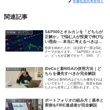
常勝投資思考管理人
関連記事
S&P500とオルカンを「どちらが
投資戦略・ポートフォリオ
正解か」で悩む人が投資で伸びな
い理由── 本当に考えるべきは指
数ではなく“前提”
投資を始めた人が、ほぼ必ず一度は悩む
テーマがあります。「S&P500とオルカ
ン、どっちが正解ですか？」SNS、ブロ
グ、YouTube。どこを見ても、この比較
は無限に繰り返されています。過去リタ
ーンはS&P500分散ならオルカン米国最強
iDeCoと新NISAの併用方法｜ど
新NISA完全ガイド
世界分...
ちらを優先すべきか完全解説
「iDeCoと新NISAはどちらを優先すれば
いいですか？」この質問は、投資を始め
た人から非常によく聞かれます。どちら
も税制優遇のある制度ですが、仕組みが
異なります。正しく理解して使い分ける
ことで、資産形成の効率が大きく変わり
ポートフォリオの組み方｜基本と
投資戦略・ポートフォリオ
ます。私は手取り...
実例をFIRE達成者が完全解説