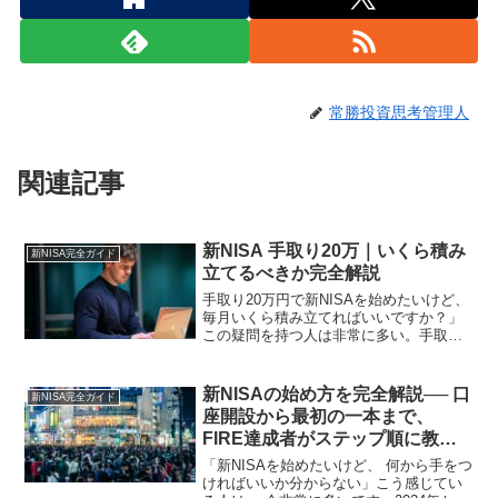
常勝投資思考管理人
関連記事
新NISA 手取り20万｜いくら積み
新NISA完全ガイド
立てるべきか完全解説
手取り20万円で新NISAを始めたいけど、
毎月いくら積み立てればいいですか？」
この疑問を持つ人は非常に多い。手取り
20万円は日本の会社員の中で最も多い収
入帯の一つです。正直に言います。手取
り20万円で新NISAを始めることは、十分
新NISAの始め方を完全解説── 口
新NISA完全ガイド
に可能です...
座開設から最初の一本まで、
FIRE達成者がステップ順に教え
る
「新NISAを始めたいけど、 何から手をつ
ければいいか分からない」こう感じてい