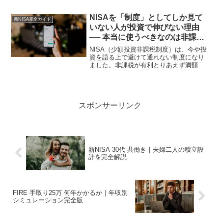
どうやって使い切るかを把握している人
は少ない。結論を先に言います。1,800
NISAを「制度」としてしか見て
新NISA完全ガイド
万...
いない人が投資で伸びない理由
── 本当に使うべきなのは非課税
枠ではなく“思考の枠”
NISA（少額投資非課税制度）は、今や投
資を語る上で避けて通れない制度になり
ました。非課税が有利とりあえず満額使
うべき使わないと損こうした言葉を、一
度は目にしたことがあるはずです。しか
し、長期で資産を残している人の多く
は、NISAを「お得な...
スポンサーリンク
新NISA 30代 共働き｜夫婦二人の積立設
計を完全解説
FIRE 手取り25万 何年かかるか｜年収別
シミュレーション完全版