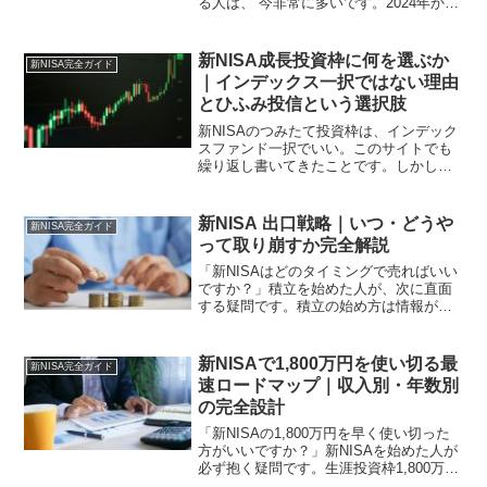
る人は、 今非常に多いです。2024年から
始まった新NISA制度は、 旧NISAと比べ
て年間投資枠が大幅に拡大非課税保有期
間が無期限化生涯投資枠が1,800万円に...
新NISA成長投資枠に何を選ぶか
新NISA完全ガイド
｜インデックス一択ではない理由
とひふみ投信という選択肢
新NISAのつみたて投資枠は、インデック
スファンド一択でいい。このサイトでも
繰り返し書いてきたことです。しかし成
長投資枠については、少し違う話があり
ます。成長投資枠の年間240万円・生涯
1,200万円という枠をすべてインデックス
新NISA 出口戦略｜いつ・どうや
新NISA完全ガイド
ファンドで埋...
って取り崩すか完全解説
「新NISAはどのタイミングで売ればいい
ですか？」積立を始めた人が、次に直面
する疑問です。積立の始め方は情報が多
い。しかし出口戦略、つまりいつ・どう
やって取り崩すかについての情報は圧倒
的に少ない。積み立てることと、取り崩
新NISAで1,800万円を使い切る最
新NISA完全ガイド
すことは別のスキルで...
速ロードマップ｜収入別・年数別
の完全設計
「新NISAの1,800万円を早く使い切った
方がいいですか？」新NISAを始めた人が
必ず抱く疑問です。生涯投資枠1,800万円
は大きな数字です。これをいつまでに・