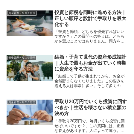
投資と節税を同時に進める方法｜
資金管理・リスク管理
正しい順序と設計で手取りを最大
化する
「投資と節税、どちらを優先すればいい
ですか？」この質問への答えは、どちら
かを選ぶことではありません。両方を同
時に設計することです。多くの人が節税
を「難しいもの」「専門家に任せるも
の」と捉えています。しかし資産形成に
結婚・子育て世代の資産形成設計
資金管理・リスク管理
おいて節税は、投資と同じく...
｜人生で最もお金が出ていく時期
に資産を守る方法
「結婚して子供が生まれてから、お金が
全然貯まらなくなりました」この悩みを
抱える人は非常に多い。そして多くの場
合、その原因は収入でも努力でもありま
せん。設計の問題です。結婚・子育て期
は人生の中で最もお金が出ていく時期で
手取り20万円でいくら投資に回す
資金管理・リスク管理
す。住居費・教育費・生活...
べきか｜生活を壊さない積立額の
決め方
「手取り20万円で、毎月いくら投資に回
せばいいですか？」この質問には、正直
な答えがあります。人によって違う。し