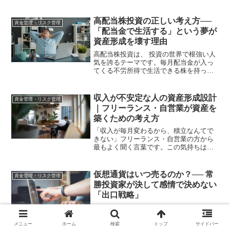
かし決め方には明確な基準があります。
多くの人が間違えるのは、「いくら投資
に回せるか」より先に「いくら投資に回
高配当株投資の正しい考え方──
資金管理・リスク管理
すべきか」を考えてしま...
「配当金で生活する」という夢が
資産形成を壊す理由
高配当株投資は、 投資の世界で根強い人
気を誇るテーマです。毎月配当金が入っ
てくる不労所得で生活できる株を持って
いるだけでお金が増えるこうしたイメー
ジが先行し、 「高配当株で早期リタイ
ア」を目指す人は 年々増えています。し
収入が不安定な人の資産形成設計
資金管理・リスク管理
かし私は、 手取り1...
｜フリーランス・自営業が資産を
築くための考え方
「収入が毎月変わるから、積立なんてで
きない」フリーランス・自営業の方から
最もよく聞く言葉です。この気持ちは理
解できます。毎月の収入が読めない中
で、固定額の積立を設定することには不
安があります。しかしここに重要な認識
仮想通貨はいつ売るのか？── 常
資金管理・リスク管理
の誤りがあります。収入が不...
勝投資家が決して感情で決めない
「出口戦略」
仮想通貨で最も難しいのは、「いつ買う
か」ではありません。**「いつ売るか」**
です。多くの人は、買う前に何時間も調
メニュー
ホーム
検索
トップ
サイドバー