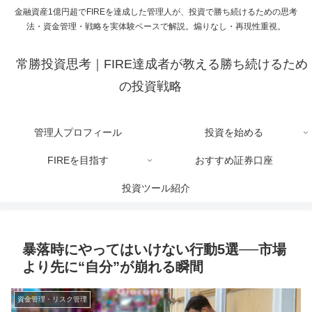
金融資産1億円超でFIREを達成した管理人が、投資で勝ち続けるための思考
法・資金管理・戦略を実体験ベースで解説。煽りなし・再現性重視。
常勝投資思考｜FIRE達成者が教える勝ち続けるため
の投資戦略
管理人プロフィール
投資を始める
FIREを目指す
おすすめ証券口座
投資ツール紹介
暴落時にやってはいけない行動5選──市場
より先に“自分”が崩れる瞬間
資金管理・リスク管理