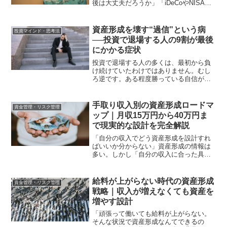
後は大丈夫だろうか」「iDeCoやNISAは
始めたけれど、これで合っているのか誰
にも聞けない」。40代になると、こうし
た不安を抱える方が急に増えます。20
資産形成を壊す“過信”という病
投資マインド・思考法
代、30代の...
──投資で退場する人の9割が最後
にかかる症状
投資で退場する人の多くは、最初から負
け続けていたわけではありません。むし
ろ逆です。ある程度勝っている自信がつ
いている周囲より成果が出ているここか
ら崩れます。原因は、相場でも運でもあ
りません。過信です。私は、株式・投資
手取り収入別の資産形成ロードマ
資金管理・リスク管理
信託・仮想通貨を通じて長...
ップ｜月収15万円から40万円ま
で現実的な設計を完全解説
「自分の収入でどう資産形成を設計すれ
ばいいか分からない」資産形成の情報は
多い。しかし「自分の収入に合った具体
的な設計」を示しているものは少ない。
月収20万円の人と月収40万円の人では、
取れる設計が違います。生活費の確保・
給料が上がらない時代の資産形成
資金管理・リスク管理
緊急資金の目標・積立...
戦略｜収入が増えなくても資産を
増やす設計
「頑張って働いても給料が上がらない。
そんな状況で資産形成なんてできるの