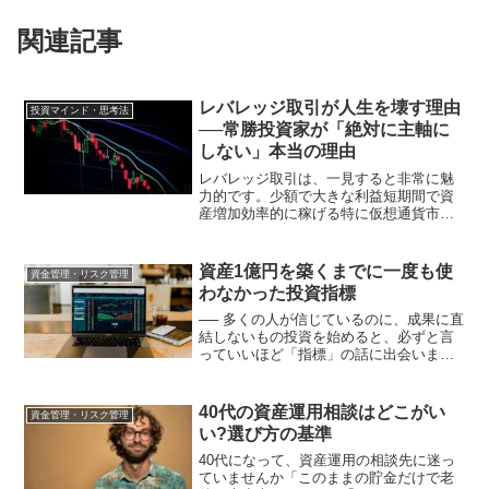
関連記事
レバレッジ取引が人生を壊す理由
投資マインド・思考法
──常勝投資家が「絶対に主軸に
しない」本当の理由
レバレッジ取引は、一見すると非常に魅
力的です。少額で大きな利益短期間で資
産増加効率的に稼げる特に仮想通貨市場
では、2倍5倍10倍100倍という言葉が普
通に飛び交います。しかし私は、長期の
資産形成を通じて金融資産1億円を築く過
資産1億円を築くまでに一度も使
資金管理・リスク管理
程で、レバレッジ...
わなかった投資指標
── 多くの人が信じているのに、成果に直
結しないもの投資を始めると、必ずと言
っていいほど「指標」の話に出会いま
す。この指標がこうなったら買いあの数
値を超えたら売りこれを見れば相場が分
かる一見すると、指標を使いこなせば勝
40代の資産運用相談はどこがい
資金管理・リスク管理
てそうに思えます。しか...
い?選び方の基準
40代になって、資産運用の相談先に迷っ
ていませんか「このままの貯金だけで老