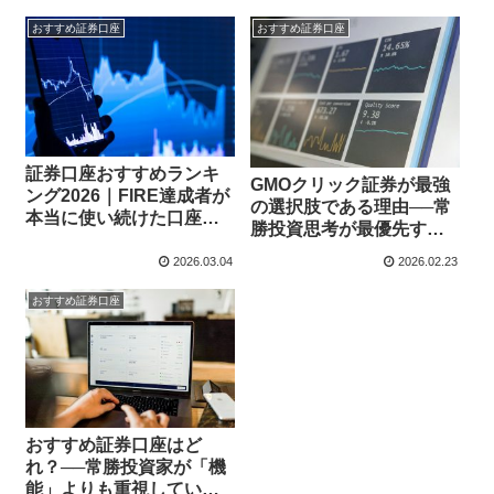
おすすめ証券口座
おすすめ証券口座
証券口座おすすめランキ
GMOクリック証券が最強
ング2026｜FIRE達成者が
の選択肢である理由──常
本当に使い続けた口座は
勝投資思考が最優先す
どこか？
る“安心・継続・合理”の
2026.03.04
2026.02.23
基準
おすすめ証券口座
おすすめ証券口座はど
れ？──常勝投資家が「機
能」よりも重視している