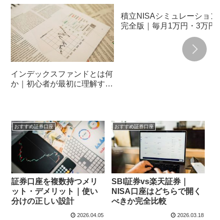
積立NISAシミュレーション
完全版｜毎月1万円・3万円
5万円・10万円で30年後い
らになるか
インデックスファンドとは何
か｜初心者が最初に理解すべ
き基礎
おすすめ証券口座
おすすめ証券口座
証券口座を複数持つメリ
SBI証券vs楽天証券｜
ット・デメリット｜使い
NISA口座はどちらで開く
分けの正しい設計
べきか完全比較
2026.04.05
2026.03.18