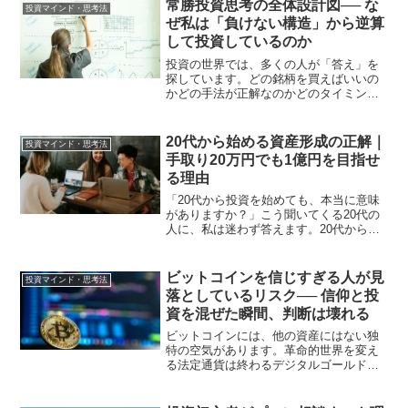
目標かどうかが分かります。私は手取り
常勝投資思考の全体設計図── な
投資マインド・思考法
15万円前後か...
ぜ私は「負けない構造」から逆算
して投資しているのか
投資の世界では、多くの人が「答え」を
探しています。どの銘柄を買えばいいの
かどの手法が正解なのかどのタイミング
がベストなのかしかし、長期で資産を残
している人たちは、そもそもこの問いを
立てていません。彼らが考えているの
20代から始める資産形成の正解｜
投資マインド・思考法
は、「どうすれば負けない状...
手取り20万円でも1億円を目指せ
る理由
「20代から投資を始めても、本当に意味
がありますか？」こう聞いてくる20代の
人に、私は迷わず答えます。20代から始
めることが、資産形成において最大のア
ドバンテージです。私は手取り15万円前
後から資産形成を始め、金融資産1億円を
ビットコインを信じすぎる人が見
投資マインド・思考法
超え、FIRE...
落としているリスク── 信仰と投
資を混ぜた瞬間、判断は壊れる
ビットコインには、他の資産にはない独
特の空気があります。革命的世界を変え
る法定通貨は終わるデジタルゴールドこ
うした言葉は、ある意味で正しい部分も
あります。しかし、ここに大きな落とし