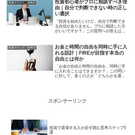
穴があります。「信じる」ことと「投資
投資初心者がプロに相談すべき理
投資マインド・思考法
する」ことは、まったく別...
由｜自分で判断できない時の正し
い選択
「投資を始めたいけど、自分で判断でき
る自信がありません。プロに相談した方
がいいですか？」この質問への答えは条
件によって変わります。自分で判断でき
る状態になることが最終的な目標です。
しかし投資を始めたばかりの段階・また
お金と時間の自由を同時に手に入
投資マインド・思考法
は複雑な状況に直面した段...
れる設計｜FIREが目指す本当の
自由とは何か
「お金の自由と時間の自由を、同時に手
に入れることはできますか？」この問い
に対して、多くの人が「どちらかを選ぶ
しかない」と思っています。お金を稼ぐ
ために時間を売る。時間の自由を得るた
めにお金を諦める。この二択が当たり前
だと思っている人が多い。...
スポンサーリンク
投資で退場する人が必ず踏む思考ステップ5
選