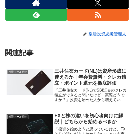
常勝投資思考管理人
関連記事
三井住友カード(NL)は資産形成に
投資ツール紹介
使えるか｜年会費無料・クレカ積
立・ポイント還元を徹底評価
「三井住友カード(NL)でSBI証券のクレカ
積立ができると聞いたけど、実際どうで
すか？」投資を始めた人から増えている
質問です。クレカ積立とは、クレジット
カードで投資信託を積み立てることでポ
イントが貯まる仕組みです。同じ積立額
FXと株の違いを初心者向けに解
投資ツール紹介
でも、クレカ積立...
説｜どちらから始めるべきか
「投資を始めようと思っているけど、FX
と株の違いがよくわからない」という声