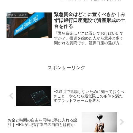
るだけで収入になるように見えます。実
際、「不労所得として生活費を稼ぐ」と
いう文脈でこの仕組みが語られることは
緊急資金はどこに置くべきか｜み
投資ツール紹介
珍しくありません。しか...
ずほ銀行口座開設で資産形成の土
台を作る
「緊急資金はどこに置いておけばいいで
すか？」投資を始めた人から意外と多く
聞かれる質問です。証券口座の選び方・
どの商品を買うか・いくら積み立てる
か。これらへの関心は高い。しかし緊急
資金をどこに置くかを真剣に考えている
人は少ない。これは重要な見...
スポンサーリンク
FX取引で退場しないために知っておくべ
きこと｜やるなら最低限この条件を満た
すプラットフォームを選ぶ
お金と時間の自由を同時に手に入れる設
計｜FIREが目指す本当の自由とは何か