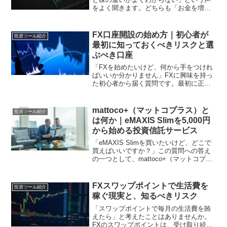
をよく聞きます。どちらも「お金を増や
す手段」として並んで紹介されることが
多いので、混同してしまうのは当然で
す。しかし、FXと株は仕組みもリスクの
FX口座開設の始め方｜初心者が
投資ツール紹介
性質もまったく異なりま...
最初に知っておくべきリスクと選
ぶべき口座
「FXを始めたいけど、何から手をつけれ
ばいいか分かりません」FXに興味を持っ
た初心者から届く質問です。最初に正直
に言います。このサイトではレバレッジ
取引のリスクについて繰り返し警告して
きました。FXで退場する人が非常に多い
mattoco+（マットコプラス）と
投資ツール紹介
現実・レバレッジが...
は何か｜eMAXIS Slimを5,000円
から始める投資信託サービス
「eMAXIS Slimを買いたいけど、どこで
買えばいいですか？」この質問への答え
の一つとして、mattoco+（マットコプラ
ス）があります。eMAXIS Slimシリーズ
はこのサイトで繰り返し紹介してきた低
コストのインデックスファンドの代...
FXスワップポイントで生活費を
投資ツール紹介
稼ぐ現実と、知るべきリスク
「スワップポイントで毎月の生活費を賄
えたら」と考えたことはありませんか。
FXのスワップポイントは、受け取り続け