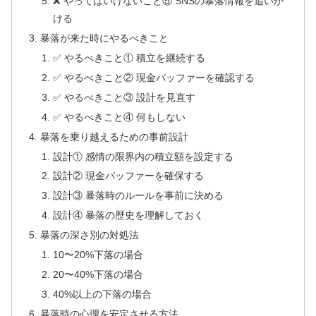
❌ やってはいけないこと⑤ SNSの暴落情報を追いか
ける
暴落が来た時にやるべきこと
✅ やるべきこと① 積立を継続する
✅ やるべきこと② 現金バッファーを確認する
✅ やるべきこと③ 設計を見直す
✅ やるべきこと④ 何もしない
暴落を乗り越えるための事前設計
設計① 感情の限界内の積立額を設定する
設計② 現金バッファーを確保する
設計③ 暴落時のルールを事前に決める
設計④ 暴落の歴史を理解しておく
暴落の深さ別の対処法
10〜20%下落の場合
20〜40%下落の場合
40%以上の下落の場合
暴落時の心理を安定させる方法