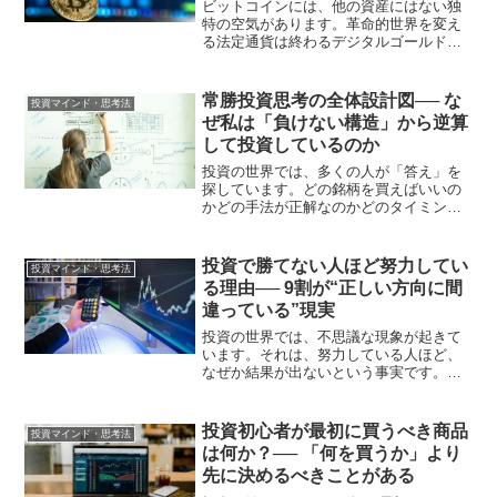
ビットコインには、他の資産にはない独
特の空気があります。革命的世界を変え
る法定通貨は終わるデジタルゴールドこ
うした言葉は、ある意味で正しい部分も
あります。しかし、ここに大きな落とし
穴があります。「信じる」ことと「投資
常勝投資思考の全体設計図── な
投資マインド・思考法
する」ことは、まったく別...
ぜ私は「負けない構造」から逆算
して投資しているのか
投資の世界では、多くの人が「答え」を
探しています。どの銘柄を買えばいいの
かどの手法が正解なのかどのタイミング
がベストなのかしかし、長期で資産を残
している人たちは、そもそもこの問いを
立てていません。彼らが考えているの
投資で勝てない人ほど努力してい
投資マインド・思考法
は、「どうすれば負けない状...
る理由── 9割が“正しい方向に間
違っている”現実
投資の世界では、不思議な現象が起きて
います。それは、努力している人ほど、
なぜか結果が出ないという事実です。本
を何冊も読むSNSで情報を追いかけるチ
ャートを研究する指標を覚えるそれで
も、資産は増えない。むしろ減ってい
投資初心者が最初に買うべき商品
投資マインド・思考法
く。一方で、特別に勉強して...
は何か？── 「何を買うか」より
先に決めるべきことがある