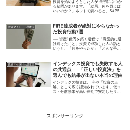
投資を始めようとした人が 最初にぶつか
る疑問があります。「結局、何を買えば
いいのか？」ネットで調べると、S&P500
がいいオルカンで十分高配当株が最強ビ
ットコインは必須日本株も忘れるなあら
ゆる情報が飛び交います。そして多くの
FIRE達成者が絶対にやらなかっ
投資マインド・思考法
人は、 情報に振...
た投資行動7選
── 資産1億円を築く過程で「意図的に避
け続けたこと」投資で成功した人の話と
いうと、「何をやったか」「どんな手法
を使ったか」に注目が集まりがちです。
しかし実際には、**資産形成においてよ
り重要なのは「何をやらなかったか」**
インデックス投資でも失敗する人
投資マインド・思考法
です。私はこれま...
の共通点── 「正しい投資法」を
選んでも結果が出ない本当の理由
インデックス投資は、 今や「投資の正
解」として広く認知されています。低コ
スト分散効果が高い長期で安定したリタ
ーン「インデックス投資をしておけば間
違いない」 という空気が、 投資界隈では
当たり前になっています。しかし現実に
は、 インデックス投...
スポンサーリンク