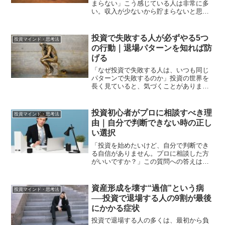
まらない」こう感じている人は非常に多
い。収入が少ないから貯まらないと思っ
ている人も多い。しかし現実は少し違い
ます。お金が貯まらない根本的な原因
は、収入の多さではなく思考パターンに
投資で失敗する人が必ずやる5つ
投資マインド・思考法
あることがほとんどです。私...
の行動｜退場パターンを知れば防
げる
「なぜ投資で失敗する人は、いつも同じ
パターンで失敗するのか」投資の世界を
長く見ていると、気づくことがありま
す。失敗する人の行動は、驚くほど共通
しています。銘柄が違う。時代が違う。
金額が違う。しかし失敗に至るプロセス
投資初心者がプロに相談すべき理
投資マインド・思考法
は、ほぼ同じです。私は手取...
由｜自分で判断できない時の正し
い選択
「投資を始めたいけど、自分で判断でき
る自信がありません。プロに相談した方
がいいですか？」この質問への答えは条
件によって変わります。自分で判断でき
る状態になることが最終的な目標です。
しかし投資を始めたばかりの段階・また
資産形成を壊す“過信”という病
投資マインド・思考法
は複雑な状況に直面した段...
──投資で退場する人の9割が最後
にかかる症状
投資で退場する人の多くは、最初から負