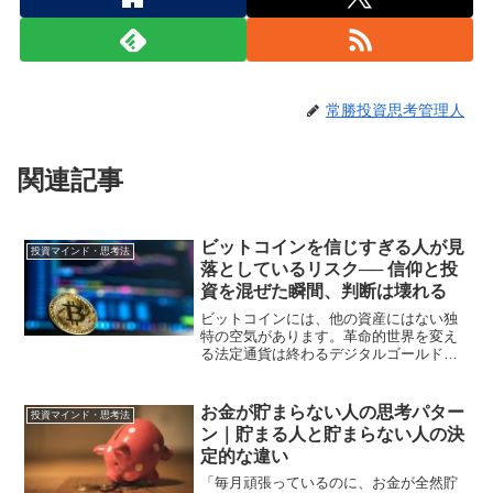
常勝投資思考管理人
関連記事
ビットコインを信じすぎる人が見
投資マインド・思考法
落としているリスク── 信仰と投
資を混ぜた瞬間、判断は壊れる
ビットコインには、他の資産にはない独
特の空気があります。革命的世界を変え
る法定通貨は終わるデジタルゴールドこ
うした言葉は、ある意味で正しい部分も
あります。しかし、ここに大きな落とし
穴があります。「信じる」ことと「投資
お金が貯まらない人の思考パター
投資マインド・思考法
する」ことは、まったく別...
ン｜貯まる人と貯まらない人の決
定的な違い
「毎月頑張っているのに、お金が全然貯