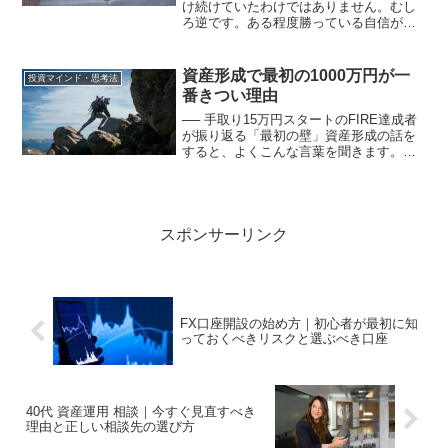
け続けていたわけではありません。むし
ろ逆です。ある程度勝っている自信がつ
いている周囲より成果が出ているここか
ら崩れます。原因は、相場でも運でもあ
りません。過信です。私は、株式・投資
資産形成で最初の1000万円が一
投資マインド・思考法
信託・仮想通貨を通じて長...
番きつい理由
── 手取り15万円スタートのFIRE達成者
が振り返る「最初の壁」資産形成の話を
すると、よくこんな言葉を聞きます。
「1000万円までが一番大変」「最初の
1000万円が超えられない」これは精神論
でも、根性論でもありません。構造的
に、最初の10...
スポンサーリンク
FX口座開設の始め方｜初心者が最初に知
っておくべきリスクと選ぶべき口座
40代 資産運用 相談｜今すぐ見直すべき
理由と正しい相談先の選び方