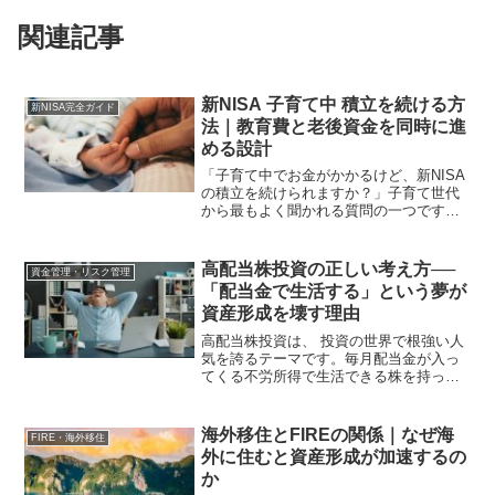
関連記事
新NISA 子育て中 積立を続ける方
新NISA完全ガイド
法｜教育費と老後資金を同時に進
める設計
「子育て中でお金がかかるけど、新NISA
の積立を続けられますか？」子育て世代
から最もよく聞かれる質問の一つです。
子供が生まれると支出が増えます。保育
料・医療費・食費・衣類・習い事。子供
の成長とともに支出は増え続けます。こ
高配当株投資の正しい考え方──
資金管理・リスク管理
の状況で新NISAの...
「配当金で生活する」という夢が
資産形成を壊す理由
高配当株投資は、 投資の世界で根強い人
気を誇るテーマです。毎月配当金が入っ
てくる不労所得で生活できる株を持って
いるだけでお金が増えるこうしたイメー
ジが先行し、 「高配当株で早期リタイ
ア」を目指す人は 年々増えています。し
海外移住とFIREの関係｜なぜ海
FIRE・海外移住
かし私は、 手取り1...
外に住むと資産形成が加速するの
か