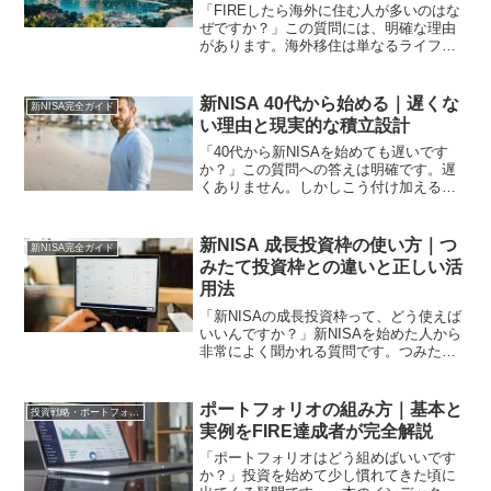
「FIREしたら海外に住む人が多いのはな
ぜですか？」この質問には、明確な理由
があります。海外移住は単なるライフス
タイルの選択ではありません。資産形成
の加速と資産の維持に、構造的なメリッ
トがあります。私は金融資産1億円を超え
新NISA 40代から始める｜遅くな
新NISA完全ガイド
てFIREを達成し...
い理由と現実的な積立設計
「40代から新NISAを始めても遅いです
か？」この質問への答えは明確です。遅
くありません。しかしこう付け加える必
要があります。20代・30代と同じ設計で
は間に合わない可能性があります。40代
には40代に適した設計と・40代だからこ
新NISA 成長投資枠の使い方｜つ
新NISA完全ガイド
そ活かせる...
みたて投資枠との違いと正しい活
用法
「新NISAの成長投資枠って、どう使えば
いいんですか？」新NISAを始めた人から
非常によく聞かれる質問です。つみたて
投資枠は分かった。毎月インデックスフ
ァンドを積み立てればいい。しかし成長
投資枠は何に使うのか。つみたて投資枠
ポートフォリオの組み方｜基本と
投資戦略・ポートフォリオ
と何が違うのか。...
実例をFIRE達成者が完全解説
「ポートフォリオはどう組めばいいです
か？」投資を始めて少し慣れてきた頃に