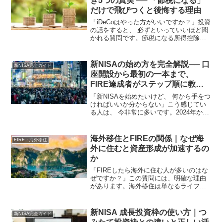
き5つの真実 ── 「節税になる」
だけで飛びつくと後悔する理由
「iDeCoはやった方がいいですか？」投資
の話をすると、 必ずといっていいほど聞
かれる質問です。節税になる所得控除が
受けられる老後資金が作れるこうしたメ
リットが広く知られるようになり、 「や
らないと損」という空気が 年々強くなっ
新NISAの始め方を完全解説── 口
新NISA完全ガイド
ています。し...
座開設から最初の一本まで、
FIRE達成者がステップ順に教え
る
「新NISAを始めたいけど、 何から手をつ
ければいいか分からない」こう感じてい
る人は、 今非常に多いです。2024年から
始まった新NISA制度は、 旧NISAと比べ
て年間投資枠が大幅に拡大非課税保有期
間が無期限化生涯投資枠が1,800万円に...
海外移住とFIREの関係｜なぜ海
FIRE・海外移住
外に住むと資産形成が加速するの
か
「FIREしたら海外に住む人が多いのはな
ぜですか？」この質問には、明確な理由
があります。海外移住は単なるライフス
タイルの選択ではありません。資産形成
の加速と資産の維持に、構造的なメリッ
トがあります。私は金融資産1億円を超え
新NISA 成長投資枠の使い方｜つ
新NISA完全ガイド
てFIREを達成し...