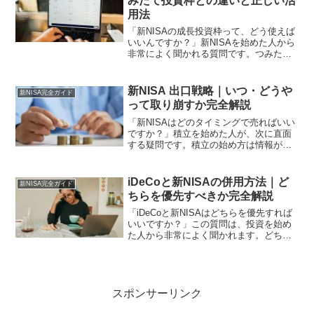
みたて投資枠との違いと正しい活
用法
「新NISAの成長投資枠って、どう使えば
いいんですか？」新NISAを始めた人から
非常によく聞かれる質問です。つみたて
投資枠は分かった。毎月インデックスフ
ァンドを積み立てればいい。しかし成長
投資枠は何に使うのか。つみたて投資枠
新NISA 出口戦略｜いつ・どうや
新NISA完全ガイド
と何が違うのか。...
って取り崩すか完全解説
「新NISAはどのタイミングで売ればいい
ですか？」積立を始めた人が、次に直面
する疑問です。積立の始め方は情報が多
い。しかし出口戦略、つまりいつ・どう
やって取り崩すかについての情報は圧倒
的に少ない。積み立てることと、取り崩
iDeCoと新NISAの併用方法｜ど
新NISA完全ガイド
すことは別のスキルで...
ちらを優先すべきか完全解説
「iDeCoと新NISAはどちらを優先すれば
いいですか？」この質問は、投資を始め
た人から非常によく聞かれます。どちら
も税制優遇のある制度ですが、仕組みが
異なります。正しく理解して使い分ける
ことで、資産形成の効率が大きく変わり
ます。私は手取り...
スポンサーリンク