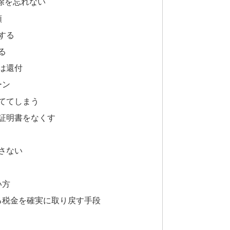
控除を忘れない
順
する
る
は還付
ーン
ててしまう
領証明書をなくす
さない
い方
る税金を確実に取り戻す手段