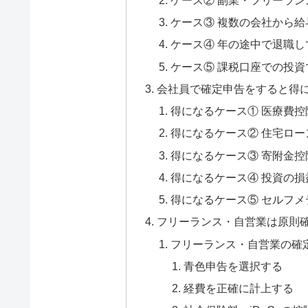
ケース② 副業・フリーラン
ケース③ 複数の会社から
ケース④ 年の途中で退職
ケース⑤ 課税口座での投
会社員で確定申告をすると得
得になるケース① 医療費控
得になるケース② 住宅ロ
得になるケース③ 寄附金
得になるケース④ 投資の
得になるケース⑤ セルフ
フリーランス・自営業は原則
フリーランス・自営業の確
青色申告を選択する
経費を正確に計上する