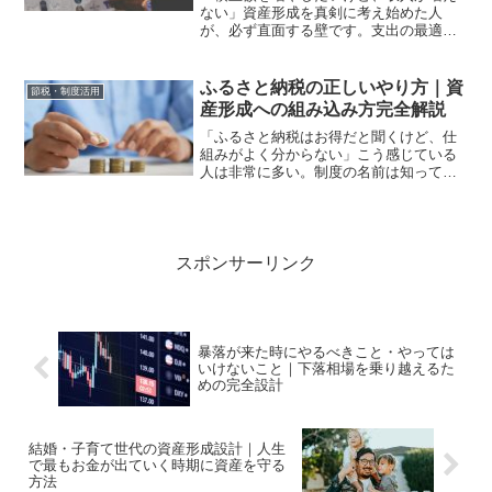
ない」資産形成を真剣に考え始めた人
が、必ず直面する壁です。支出の最適化
には限界があります。固定費を削り、無
駄な支出をなくしても、削れる額には上
限があります。しかし収入の増加には、
ふるさと納税の正しいやり方｜資
節税・制度活用
理論上の上限がありません。...
産形成への組み込み方完全解説
「ふるさと納税はお得だと聞くけど、仕
組みがよく分からない」こう感じている
人は非常に多い。制度の名前は知ってい
る。しかし実際にやったことがない。あ
るいは始めたけど、本当に正しくできて
いるか確信が持てない。ふるさと納税
は、正しく活用すれば資産形...
スポンサーリンク
暴落が来た時にやるべきこと・やっては
いけないこと｜下落相場を乗り越えるた
めの完全設計
結婚・子育て世代の資産形成設計｜人生
で最もお金が出ていく時期に資産を守る
方法