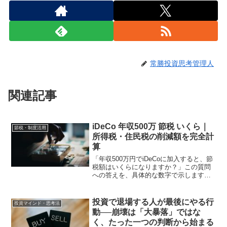
常勝投資思考管理人
関連記事
iDeCo 年収500万 節税 いくら｜
節税・制度活用
所得税・住民税の削減額を完全計
算
「年収500万円でiDeCoに加入すると、節
税額はいくらになりますか？」この質問
への答えを、具体的な数字で示します。
iDeCoの節税効果は所得税率によって大き
く変わります。年収500万円の場合、所得
税率が20%の水準になるため節税効果が
投資で退場する人が最後にやる行
投資マインド・思考法
比較...
動──崩壊は「大暴落」ではな
く、たった一つの判断から始まる