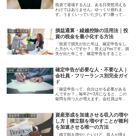
投資で退場する人は、ある日突然消える
わけではありません。ゆっくり崩れま
す。うまくいっていた少しずつ勝ってい
た自信もついていたしかし最後に、ある
行動を取ります。そして、終わります。
その行動は、「取り返そうとすること」
損益通算・繰越控除の活用法｜投
節税・制度活用
です。私は、株式・投資信託...
資の税金を最小化する方法
「投資で損失が出た年は、確定申告をし
た方がいいですか？」答えはYesです。損
失が出た年こそ、確定申告をすることで
将来の税負担を大幅に減らせます。損益
通算と繰越控除。この2つの制度を正しく
活用することが、投資の税金を最小化す
確定申告が必要な人・不要な人｜
節税・制度活用
る最も確実な方法で...
会社員・フリーランス別完全ガイ
ド
「確定申告って、自分はやる必要がある
んですか？」毎年2〜3月になると、この
疑問を持つ人が増えます。会社員は年末
調整があるから確定申告は不要と思って
いる人も多い。しかし投資をしている場
合・副業収入がある場合・住宅ローンを
資産形成を加速させる収入の増や
資金管理・リスク管理
組んだ場合など、会社員...
し方｜積立額を増やすことが複利
を加速させる唯一の方法
「積立額を増やしたいけど、収入が増え