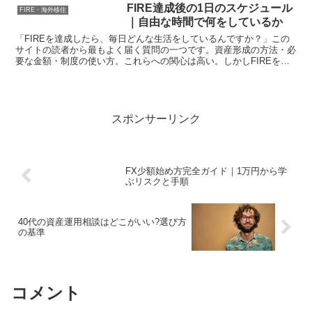
いては、なんとなくで済ませている人が
FIRE達成後の1日のスケジュール
FIRE・海外移住
多い。これは危...
｜自由な時間で何をしているか
「FIREを達成したら、毎日どんな生活をしているんですか？」この
サイトの読者から最もよく届く質問の一つです。資産形成の方法・必
要な金額・制度の使い方。これらへの関心は高い。しかしFIREを達
成した後の「実際の生活」を知りたいという声も非常に...
スポンサーリンク
FX少額始め方完全ガイド｜1万円から学
ぶリスクと手順
40代の資産運用相談はどこがいい?選び方
の基準
コメント