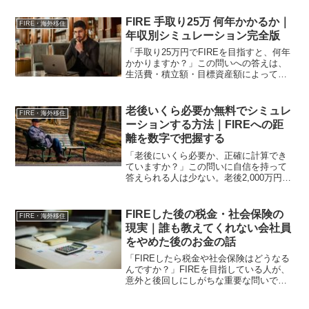
しかし実際には、**資産形成においてよ
り重要なのは「何をやらなかったか」**
FIRE 手取り25万 何年かかるか｜
FIRE・海外移住
です。私はこれま...
年収別シミュレーション完全版
「手取り25万円でFIREを目指すと、何年
かかりますか？」この問いへの答えは、
生活費・積立額・目標資産額によって大
きく変わります。しかし正確なシミュレ
ーションを見ることで、FIREが現実的な
目標かどうかが分かります。私は手取り
老後いくら必要か無料でシミュレ
FIRE・海外移住
15万円前後か...
ーションする方法｜FIREへの距
離を数字で把握する
「老後にいくら必要か、正確に計算でき
ていますか？」この問いに自信を持って
答えられる人は少ない。老後2,000万円と
いう数字が一人歩きしています。しかし
このサイトで繰り返し伝えてきたよう
に・2,000万円は平均的な試算であり、あ
FIREした後の税金・社会保険の
FIRE・海外移住
なたの数字では...
現実｜誰も教えてくれない会社員
をやめた後のお金の話
「FIREしたら税金や社会保険はどうなる
んですか？」FIREを目指している人が、
意外と後回しにしがちな重要な問いで
す。資産をいくら貯めるかは真剣に考え
る。しかしFIRE後の税金・社会保険につ