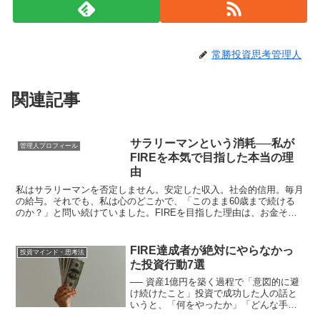
常勝投資思考管理人
関連記事
サラリーマンという消耗──私が
管理人プロフィール
FIREを本気で目指した本当の理
由
私はサラリーマンを否定しません。安定した収入。社会的信用。毎月
の給与。それでも、私は心のどこかで、「このまま60歳まで続ける
のか？」と問い続けていました。FIREを目指した理由は、お金その
ものではありません。サラリーマンとして感じた、静かな...
FIRE達成者が絶対にやらなかっ
投資マインド・思考法
た投資行動7選
── 資産1億円を築く過程で「意図的に避
け続けたこと」投資で成功した人の話と
いうと、「何をやったか」「どんな手法
を使ったか」に注目が集まりがちです。