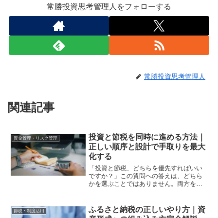
常勝投資思考管理人をフォローする
常勝投資思考管理人
関連記事
投資と節税を同時に進める方法｜
資金管理・リスク管理
正しい順序と設計で手取りを最大
化する
「投資と節税、どちらを優先すればいい
ですか？」この質問への答えは、どちら
かを選ぶことではありません。両方を同
時に設計することです。多くの人が節税
を「難しいもの」「専門家に任せるも
の」と捉えています。しかし資産形成に
ふるさと納税の正しいやり方｜資
節税・制度活用
おいて節税は、投資と同じく...