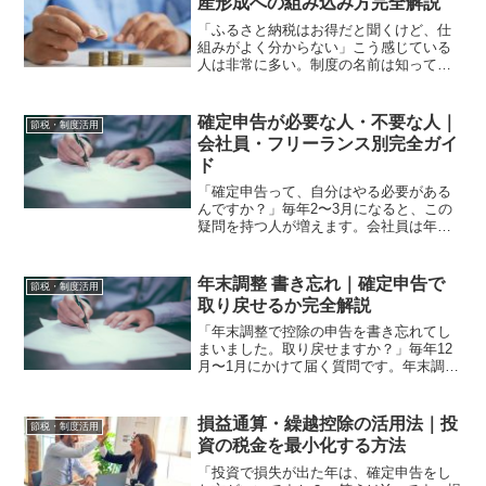
産形成への組み込み方完全解説
「ふるさと納税はお得だと聞くけど、仕
組みがよく分からない」こう感じている
人は非常に多い。制度の名前は知ってい
る。しかし実際にやったことがない。あ
るいは始めたけど、本当に正しくできて
いるか確信が持てない。ふるさと納税
確定申告が必要な人・不要な人｜
節税・制度活用
は、正しく活用すれば資産形...
会社員・フリーランス別完全ガイ
ド
「確定申告って、自分はやる必要がある
んですか？」毎年2〜3月になると、この
疑問を持つ人が増えます。会社員は年末
調整があるから確定申告は不要と思って
いる人も多い。しかし投資をしている場
合・副業収入がある場合・住宅ローンを
年末調整 書き忘れ｜確定申告で
節税・制度活用
組んだ場合など、会社員...
取り戻せるか完全解説
「年末調整で控除の申告を書き忘れてし
まいました。取り戻せますか？」毎年12
月〜1月にかけて届く質問です。年末調整
の書類は複数あり・記載する項目も多
い。うっかり書き忘れた・証明書を提出
し忘れたというケースは非常に多い。結
損益通算・繰越控除の活用法｜投
節税・制度活用
論から言います。年末調...
資の税金を最小化する方法
「投資で損失が出た年は、確定申告をし