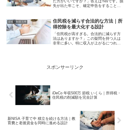
た方がいいですか？」答えはYesです。損
失が出た年こそ、確定申告をすることで
将来の税負担を大幅に減らせます。損益
通算と繰越控除。この2つの制度を正しく
活用することが、投資の税金を最小化す
住民税を減らす合法的な方法｜所
節税・制度活用
る最も確実な方法で...
得控除を最大化する設計
「住民税が高すぎる。合法的に減らす方
法はありますか？」この疑問を持つ人は
非常に多い。特に収入が上がるにつれ
て、住民税の負担が重くなったと感じる
人が増えます。結論から言うと、住民税
を合法的に減らす方法はあります。しか
し多くの人が使える制度を知...
スポンサーリンク
iDeCo 年収500万 節税 いくら｜所得税・
住民税の削減額を完全計算
新NISA 子育て中 積立を続ける方法｜教
育費と老後資金を同時に進める設計